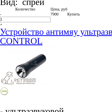
Вид:
спрей
Количество
Цена, руб
-
7900
Купить
+
Устройство антимяу ультр
CONTROL
- ультразвуковой