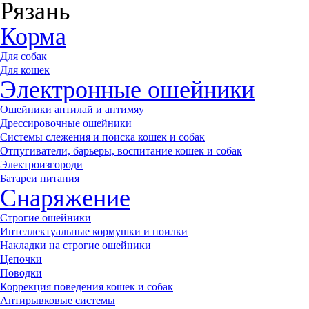
Рязань
Корма
Для собак
Для кошек
Электронные ошейники
Ошейники антилай и антимяу
Дрессировочные ошейники
Системы слежения и поиска кошек и собак
Отпугиватели, барьеры, воспитание кошек и собак
Электроизгороди
Батареи питания
Снаряжение
Строгие ошейники
Интеллектуальные кормушки и поилки
Накладки на строгие ошейники
Цепочки
Поводки
Коррекция поведения кошек и собак
Антирывковые системы