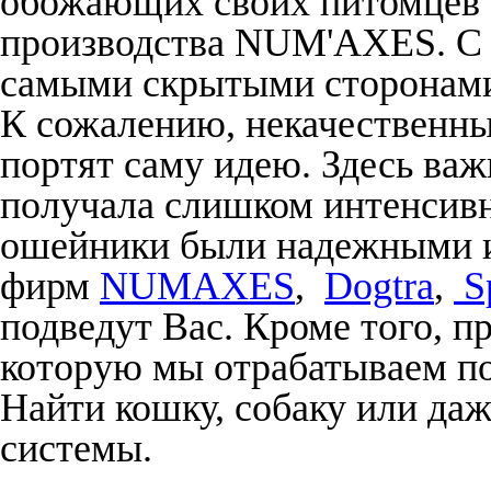
обожающих своих питомцев 
производства NUM'AXES. С 
самыми скрытыми сторонам
К сожалению, некачественн
портят саму идею. Здесь важ
получала слишком интенсивн
ошейники были надежными и
фирм
NUMAXES
,
Dogtra
,
S
подведут Вас. Кроме того, п
которую мы отрабатываем по
Найти кошку, собаку или да
системы.