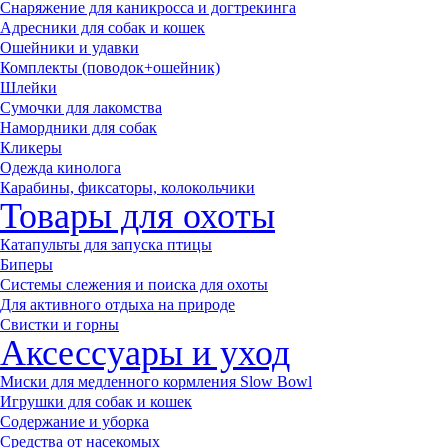
Снаряжение для каникросса и догтрекинга
Адресники для собак и кошек
Ошейники и удавки
Комплекты (поводок+ошейник)
Шлейки
Сумочки для лакомства
Намордники для собак
Кликеры
Одежда кинолога
Карабины, фиксаторы, колокольчики
Товары для охоты
Катапульты для запуска птицы
Биперы
Системы слежения и поиска для охоты
Для активного отдыха на природе
Свистки и горны
Аксессуары и уход
Миски для медленного кормления Slow Bowl
Игрушки для собак и кошек
Содержание и уборка
Средства от насекомых