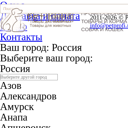
О нас
Доставка и оплата
ПРОФЕССИОНАЛ
2011-2026 © 
ТОВАРЫ И КОРМА
Видео
info@petprofi.
СОБАК И КОШЕК
Контакты
Ваш город:
Россия
Выберите ваш город:
Россия
Азов
Александров
Амурск
Анапа
Апшеронск