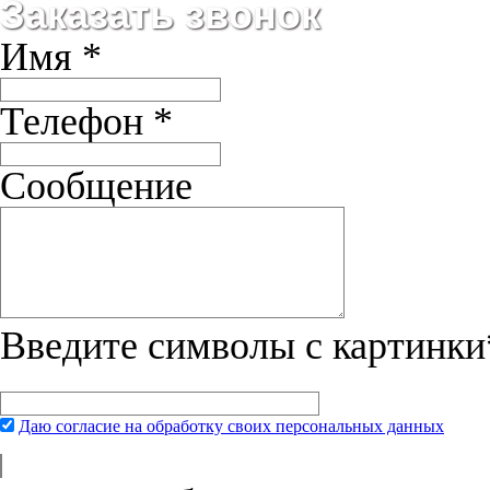
Заказать звонок
Корм Canidae действительно хорош, причем понравился и йорку и 
10.10.2013
Имя
*
Алина
Очень довольны купленными ботинками Sprenger. Мой азиат Гре
Телефон
*
Сообщение
Введите символы с картинки
Даю согласие на обработку своих персональных данных