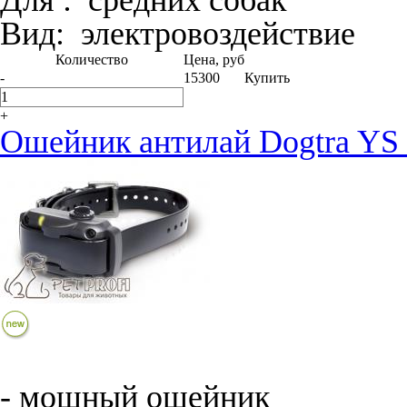
Для :
средних собак
Вид:
электро­воздействие
Количество
Цена, руб
-
15300
Купить
+
Ошейник антилай Dogtra YS 
- мощный ошейник