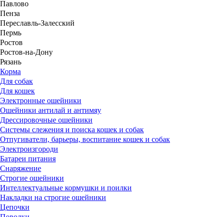
Павлово
Пенза
Переславль-Залесский
Пермь
Ростов
Ростов-на-Дону
Рязань
Корма
Для собак
Для кошек
Электронные ошейники
Ошейники антилай и антимяу
Дрессировочные ошейники
Системы слежения и поиска кошек и собак
Отпугиватели, барьеры, воспитание кошек и собак
Электроизгороди
Батареи питания
Снаряжение
Строгие ошейники
Интеллектуальные кормушки и поилки
Накладки на строгие ошейники
Цепочки
Поводки