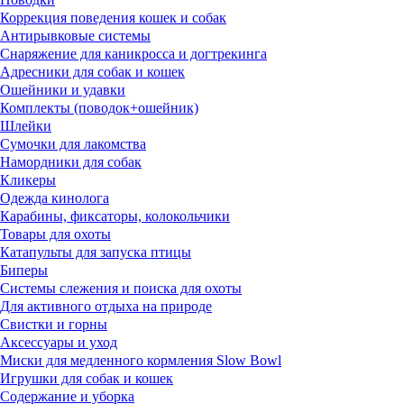
Коррекция поведения кошек и собак
Антирывковые системы
Снаряжение для каникросса и догтрекинга
Адресники для собак и кошек
Ошейники и удавки
Комплекты (поводок+ошейник)
Шлейки
Сумочки для лакомства
Намордники для собак
Кликеры
Одежда кинолога
Карабины, фиксаторы, колокольчики
Товары для охоты
Катапульты для запуска птицы
Биперы
Системы слежения и поиска для охоты
Для активного отдыха на природе
Свистки и горны
Аксессуары и уход
Миски для медленного кормления Slow Bowl
Игрушки для собак и кошек
Содержание и уборка