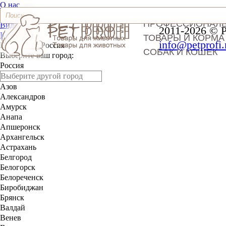
О нас
Доставка и оплата
ПРОФЕССИОНАЛ
Видео
2011-2026 © 
Контакты
ТОВАРЫ И КОРМА
info@petprofi.
Ваш город:
Россия
СОБАК И КОШЕК
Выберите ваш город:
Россия
Азов
Александров
Амурск
Анапа
Апшеронск
Архангельск
Астрахань
Белгород
Белогорск
Белореченск
Биробиджан
Брянск
Валдай
Венев