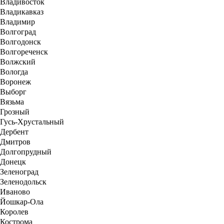
Владивосток
Владикавказ
Владимир
Волгоград
Волгодонск
Волгореченск
Волжский
Вологда
Воронеж
Выборг
Вязьма
Грозный
Гусь-Хрустальный
Дербент
Дмитров
Долгопрудный
Донецк
Зеленоград
Зеленодольск
Иваново
Йошкар-Ола
Королев
Кострома