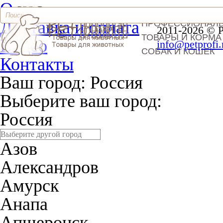
О нас
Доставка и оплата
ПРОФЕССИОНАЛ
2011-2026 © 
ТОВАРЫ И КОРМА
Видео
info@petprofi.
СОБАК И КОШЕК
Контакты
Ваш город:
Россия
Выберите ваш город:
Россия
Азов
Александров
Амурск
Анапа
Апшеронск