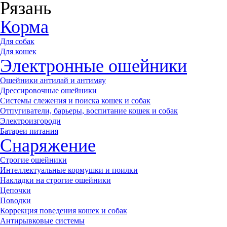
Рязань
Корма
Для собак
Для кошек
Электронные ошейники
Ошейники антилай и антимяу
Дрессировочные ошейники
Системы слежения и поиска кошек и собак
Отпугиватели, барьеры, воспитание кошек и собак
Электроизгороди
Батареи питания
Снаряжение
Строгие ошейники
Интеллектуальные кормушки и поилки
Накладки на строгие ошейники
Цепочки
Поводки
Коррекция поведения кошек и собак
Антирывковые системы