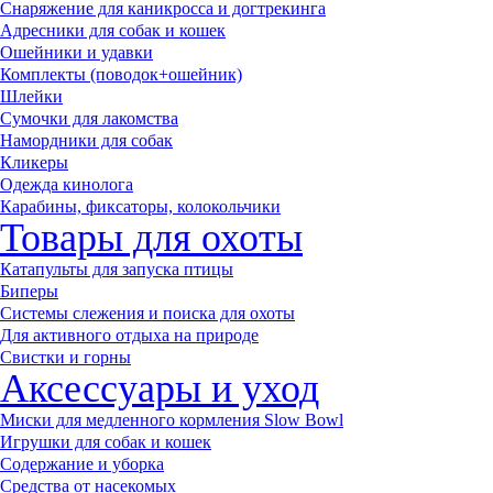
Снаряжение для каникросса и догтрекинга
Адресники для собак и кошек
Ошейники и удавки
Комплекты (поводок+ошейник)
Шлейки
Сумочки для лакомства
Намордники для собак
Кликеры
Одежда кинолога
Карабины, фиксаторы, колокольчики
Товары для охоты
Катапульты для запуска птицы
Биперы
Системы слежения и поиска для охоты
Для активного отдыха на природе
Свистки и горны
Аксессуары и уход
Миски для медленного кормления Slow Bowl
Игрушки для собак и кошек
Содержание и уборка
Средства от насекомых