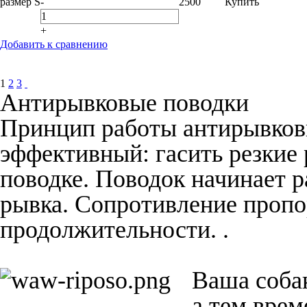
размер S
-
2500
Купить
+
Добавить к сравнению
1
2
3
Антирывковые поводки
Принцип работы антирывковы
эффективный: гасить резкие 
поводке. Поводок начинает р
рывка. Сопротивление пропо
продолжительности. .
Ваша собак
а тем вре