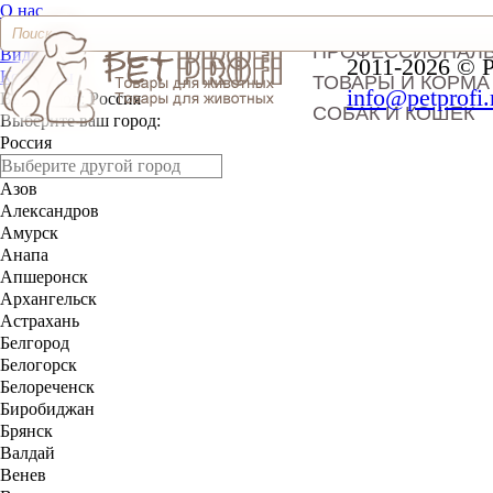
О нас
Доставка и оплата
ПРОФЕССИОНАЛ
Видео
2011-2026 © 
Контакты
ТОВАРЫ И КОРМА
info@petprofi.
Ваш город:
Россия
СОБАК И КОШЕК
Выберите ваш город:
Россия
Азов
Александров
Амурск
Анапа
Апшеронск
Архангельск
Астрахань
Белгород
Белогорск
Белореченск
Биробиджан
Брянск
Валдай
Венев