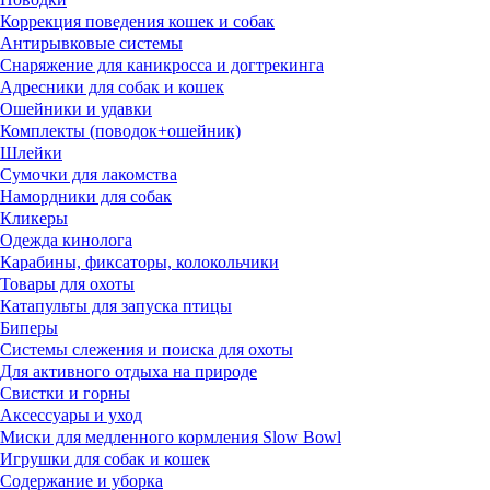
Коррекция поведения кошек и собак
Антирывковые системы
Снаряжение для каникросса и догтрекинга
Адресники для собак и кошек
Ошейники и удавки
Комплекты (поводок+ошейник)
Шлейки
Сумочки для лакомства
Намордники для собак
Кликеры
Одежда кинолога
Карабины, фиксаторы, колокольчики
Товары для охоты
Катапульты для запуска птицы
Биперы
Системы слежения и поиска для охоты
Для активного отдыха на природе
Свистки и горны
Аксессуары и уход
Миски для медленного кормления Slow Bowl
Игрушки для собак и кошек
Содержание и уборка