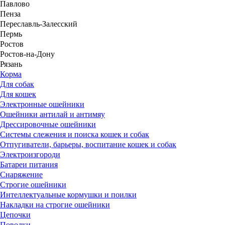
Павлово
Пенза
Переславль-Залесский
Пермь
Ростов
Ростов-на-Дону
Рязань
Корма
Для собак
Для кошек
Электронные ошейники
Ошейники антилай и антимяу
Дрессировочные ошейники
Системы слежения и поиска кошек и собак
Отпугиватели, барьеры, воспитание кошек и собак
Электроизгороди
Батареи питания
Снаряжение
Строгие ошейники
Интеллектуальные кормушки и поилки
Накладки на строгие ошейники
Цепочки
Поводки