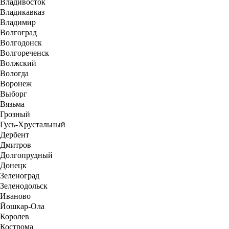
Владивосток
Владикавказ
Владимир
Волгоград
Волгодонск
Волгореченск
Волжский
Вологда
Воронеж
Выборг
Вязьма
Грозный
Гусь-Хрустальный
Дербент
Дмитров
Долгопрудный
Донецк
Зеленоград
Зеленодольск
Иваново
Йошкар-Ола
Королев
Кострома