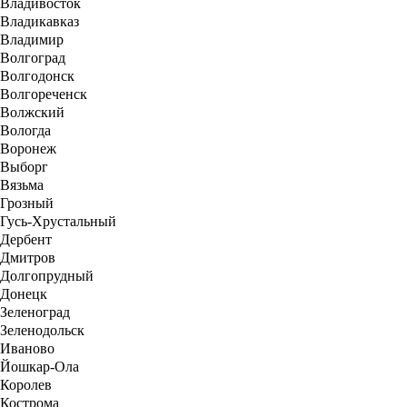
Владивосток
Владикавказ
Владимир
Волгоград
Волгодонск
Волгореченск
Волжский
Вологда
Воронеж
Выборг
Вязьма
Грозный
Гусь-Хрустальный
Дербент
Дмитров
Долгопрудный
Донецк
Зеленоград
Зеленодольск
Иваново
Йошкар-Ола
Королев
Кострома