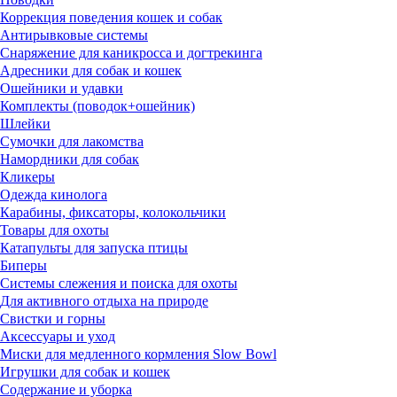
Коррекция поведения кошек и собак
Антирывковые системы
Снаряжение для каникросса и догтрекинга
Адресники для собак и кошек
Ошейники и удавки
Комплекты (поводок+ошейник)
Шлейки
Сумочки для лакомства
Намордники для собак
Кликеры
Одежда кинолога
Карабины, фиксаторы, колокольчики
Товары для охоты
Катапульты для запуска птицы
Биперы
Системы слежения и поиска для охоты
Для активного отдыха на природе
Свистки и горны
Аксессуары и уход
Миски для медленного кормления Slow Bowl
Игрушки для собак и кошек
Содержание и уборка