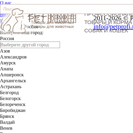
О нас
Доставка и оплата
ПРОФЕССИОНАЛ
Видео
2011-2026 © 
Контакты
ТОВАРЫ И КОРМА
info@petprofi.
Ваш город:
Россия
СОБАК И КОШЕК
Выберите ваш город:
Россия
Азов
Александров
Амурск
Анапа
Апшеронск
Архангельск
Астрахань
Белгород
Белогорск
Белореченск
Биробиджан
Брянск
Валдай
Венев