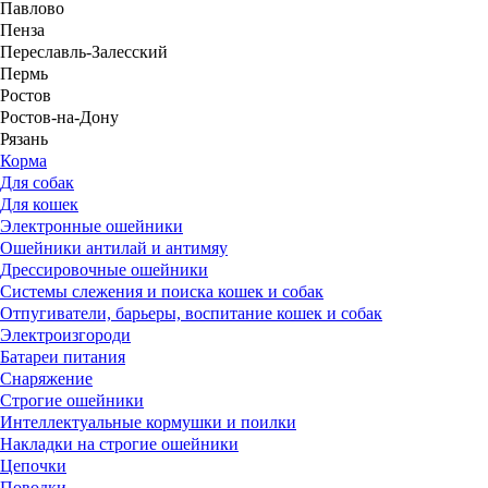
Павлово
Пенза
Переславль-Залесский
Пермь
Ростов
Ростов-на-Дону
Рязань
Корма
Для собак
Для кошек
Электронные ошейники
Ошейники антилай и антимяу
Дрессировочные ошейники
Системы слежения и поиска кошек и собак
Отпугиватели, барьеры, воспитание кошек и собак
Электроизгороди
Батареи питания
Снаряжение
Строгие ошейники
Интеллектуальные кормушки и поилки
Накладки на строгие ошейники
Цепочки
Поводки