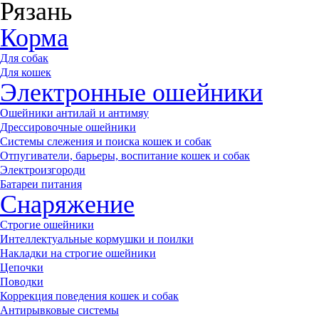
Рязань
Корма
Для собак
Для кошек
Электронные ошейники
Ошейники антилай и антимяу
Дрессировочные ошейники
Системы слежения и поиска кошек и собак
Отпугиватели, барьеры, воспитание кошек и собак
Электроизгороди
Батареи питания
Снаряжение
Строгие ошейники
Интеллектуальные кормушки и поилки
Накладки на строгие ошейники
Цепочки
Поводки
Коррекция поведения кошек и собак
Антирывковые системы