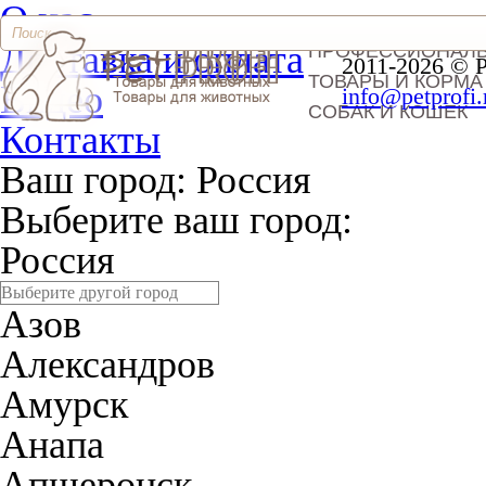
О нас
Доставка и оплата
ПРОФЕССИОНАЛ
2011-2026 © 
ТОВАРЫ И КОРМА
Видео
info@petprofi.
СОБАК И КОШЕК
Контакты
Ваш город:
Россия
Выберите ваш город:
Россия
Азов
Александров
Амурск
Анапа
Апшеронск