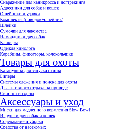
Снаряжение для каникросса и догтрекинга
Адресники для собак и кошек
Ошейники и удавки
Комплекты (поводок+ошейник)
Шлейки
Сумочки для лакомства
Намордники для собак
Кликеры
Одежда кинолога
Карабины, фиксаторы, колокольчики
Товары для охоты
Катапульты для запуска птицы
Биперы
Системы слежения и поиска для охоты
Для активного отдыха на природе
Свистки и горны
Аксессуары и уход
Миски для медленного кормления Slow Bowl
Игрушки для собак и кошек
Содержание и уборка
Средства от насекомых