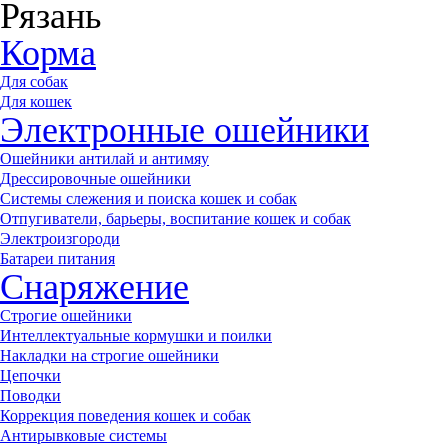
Рязань
Корма
Для собак
Для кошек
Электронные ошейники
Ошейники антилай и антимяу
Дрессировочные ошейники
Системы слежения и поиска кошек и собак
Отпугиватели, барьеры, воспитание кошек и собак
Электроизгороди
Батареи питания
Снаряжение
Строгие ошейники
Интеллектуальные кормушки и поилки
Накладки на строгие ошейники
Цепочки
Поводки
Коррекция поведения кошек и собак
Антирывковые системы