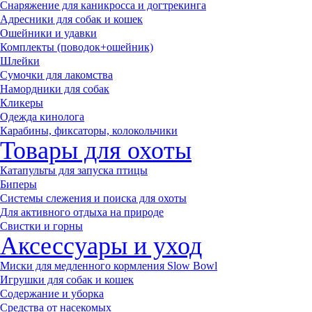
Снаряжение для каникросса и догтрекинга
Адресники для собак и кошек
Ошейники и удавки
Комплекты (поводок+ошейник)
Шлейки
Сумочки для лакомства
Намордники для собак
Кликеры
Одежда кинолога
Карабины, фиксаторы, колокольчики
Товары для охоты
Катапульты для запуска птицы
Биперы
Системы слежения и поиска для охоты
Для активного отдыха на природе
Свистки и горны
Аксессуары и уход
Миски для медленного кормления Slow Bowl
Игрушки для собак и кошек
Содержание и уборка
Средства от насекомых