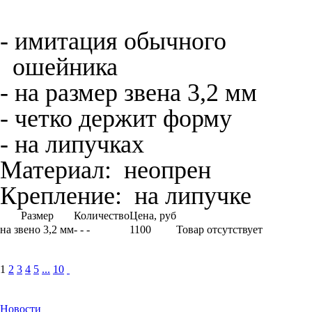
- имитация обычного
ошейника
- на размер звена 3,2 мм
- четко держит форму
- на липучках
Материал:
неопрен
Крепление:
на липучке
Размер
Количество
Цена, руб
на звено 3,2 мм
- - -
1100
Товар отсутствует
1
2
3
4
5
...
10
Новости