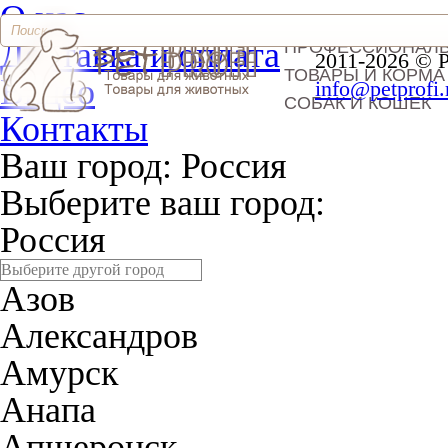
О нас
Доставка и оплата
ПРОФЕССИОНАЛ
2011-2026 © 
ТОВАРЫ И КОРМА
Видео
info@petprofi.
СОБАК И КОШЕК
Контакты
Ваш город:
Россия
Выберите ваш город:
Россия
Азов
Александров
Амурск
Анапа
Апшеронск