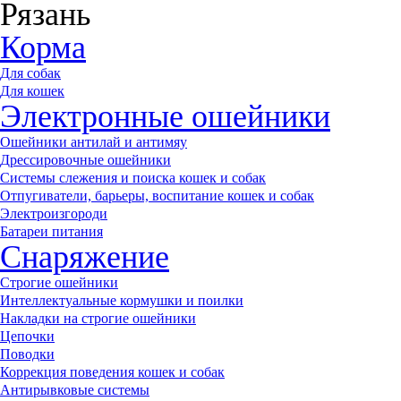
Рязань
Корма
Для собак
Для кошек
Электронные ошейники
Ошейники антилай и антимяу
Дрессировочные ошейники
Системы слежения и поиска кошек и собак
Отпугиватели, барьеры, воспитание кошек и собак
Электроизгороди
Батареи питания
Снаряжение
Строгие ошейники
Интеллектуальные кормушки и поилки
Накладки на строгие ошейники
Цепочки
Поводки
Коррекция поведения кошек и собак
Антирывковые системы