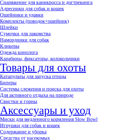
Снаряжение для каникросса и догтрекинга
Адресники для собак и кошек
Ошейники и удавки
Комплекты (поводок+ошейник)
Шлейки
Сумочки для лакомства
Намордники для собак
Кликеры
Одежда кинолога
Карабины, фиксаторы, колокольчики
Товары для охоты
Катапульты для запуска птицы
Биперы
Системы слежения и поиска для охоты
Для активного отдыха на природе
Свистки и горны
Аксессуары и уход
Миски для медленного кормления Slow Bowl
Игрушки для собак и кошек
Содержание и уборка
Средства от насекомых