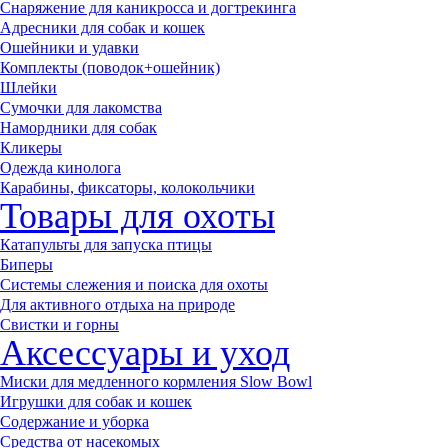
Снаряжение для каникросса и догтрекинга
Адресники для собак и кошек
Ошейники и удавки
Комплекты (поводок+ошейник)
Шлейки
Сумочки для лакомства
Намордники для собак
Кликеры
Одежда кинолога
Карабины, фиксаторы, колокольчики
Товары для охоты
Катапульты для запуска птицы
Биперы
Системы слежения и поиска для охоты
Для активного отдыха на природе
Свистки и горны
Аксессуары и уход
Миски для медленного кормления Slow Bowl
Игрушки для собак и кошек
Содержание и уборка
Средства от насекомых