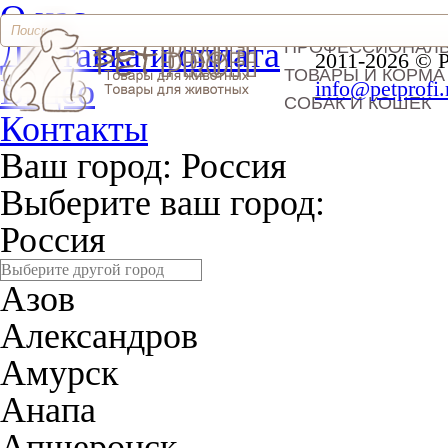
О нас
Доставка и оплата
ПРОФЕССИОНАЛ
2011-2026 © 
ТОВАРЫ И КОРМА
Видео
info@petprofi.
СОБАК И КОШЕК
Контакты
Ваш город:
Россия
Выберите ваш город:
Россия
Азов
Александров
Амурск
Анапа
Апшеронск