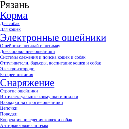
Рязань
Корма
Для собак
Для кошек
Электронные ошейники
Ошейники антилай и антимяу
Дрессировочные ошейники
Системы слежения и поиска кошек и собак
Отпугиватели, барьеры, воспитание кошек и собак
Электроизгороди
Батареи питания
Снаряжение
Строгие ошейники
Интеллектуальные кормушки и поилки
Накладки на строгие ошейники
Цепочки
Поводки
Коррекция поведения кошек и собак
Антирывковые системы