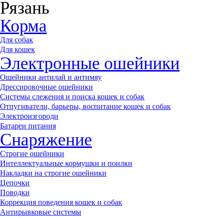
Рязань
Корма
Для собак
Для кошек
Электронные ошейники
Ошейники антилай и антимяу
Дрессировочные ошейники
Системы слежения и поиска кошек и собак
Отпугиватели, барьеры, воспитание кошек и собак
Электроизгороди
Батареи питания
Снаряжение
Строгие ошейники
Интеллектуальные кормушки и поилки
Накладки на строгие ошейники
Цепочки
Поводки
Коррекция поведения кошек и собак
Антирывковые системы