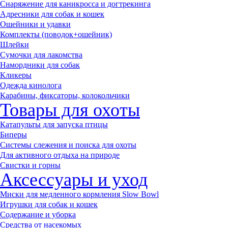
Снаряжение для каникросса и догтрекинга
Адресники для собак и кошек
Ошейники и удавки
Комплекты (поводок+ошейник)
Шлейки
Сумочки для лакомства
Намордники для собак
Кликеры
Одежда кинолога
Карабины, фиксаторы, колокольчики
Товары для охоты
Катапульты для запуска птицы
Биперы
Системы слежения и поиска для охоты
Для активного отдыха на природе
Свистки и горны
Аксессуары и уход
Миски для медленного кормления Slow Bowl
Игрушки для собак и кошек
Содержание и уборка
Средства от насекомых