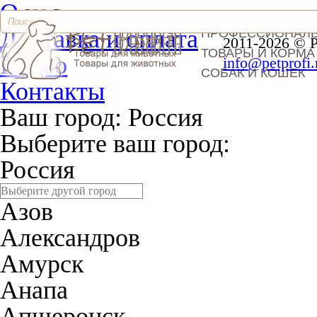
О нас
Доставка и оплата
ПРОФЕССИОНАЛ
2011-2026 © 
ТОВАРЫ И КОРМА
Видео
info@petprofi.
СОБАК И КОШЕК
Контакты
Ваш город:
Россия
Выберите ваш город:
Россия
Азов
Александров
Амурск
Анапа
Апшеронск