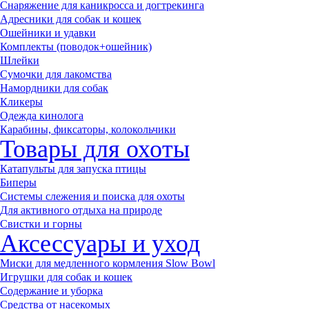
Снаряжение для каникросса и догтрекинга
Адресники для собак и кошек
Ошейники и удавки
Комплекты (поводок+ошейник)
Шлейки
Сумочки для лакомства
Намордники для собак
Кликеры
Одежда кинолога
Карабины, фиксаторы, колокольчики
Товары для охоты
Катапульты для запуска птицы
Биперы
Системы слежения и поиска для охоты
Для активного отдыха на природе
Свистки и горны
Аксессуары и уход
Миски для медленного кормления Slow Bowl
Игрушки для собак и кошек
Содержание и уборка
Средства от насекомых