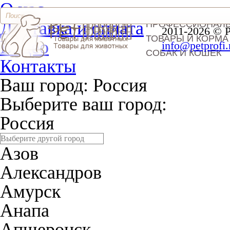
О нас
Доставка и оплата
ПРОФЕССИОНАЛ
2011-2026 © 
ТОВАРЫ И КОРМА
Видео
info@petprofi.
СОБАК И КОШЕК
Контакты
Ваш город:
Россия
Выберите ваш город:
Россия
Азов
Александров
Амурск
Анапа
Апшеронск