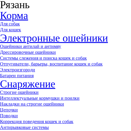
Рязань
Корма
Для собак
Для кошек
Электронные ошейники
Ошейники антилай и антимяу
Дрессировочные ошейники
Системы слежения и поиска кошек и собак
Отпугиватели, барьеры, воспитание кошек и собак
Электроизгороди
Батареи питания
Снаряжение
Строгие ошейники
Интеллектуальные кормушки и поилки
Накладки на строгие ошейники
Цепочки
Поводки
Коррекция поведения кошек и собак
Антирывковые системы