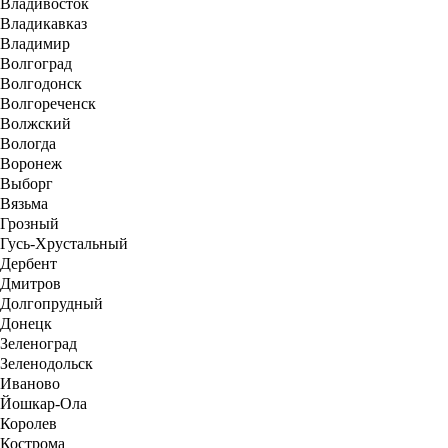
Владивосток
Владикавказ
Владимир
Волгоград
Волгодонск
Волгореченск
Волжский
Вологда
Воронеж
Выборг
Вязьма
Грозный
Гусь-Хрустальный
Дербент
Дмитров
Долгопрудный
Донецк
Зеленоград
Зеленодольск
Иваново
Йошкар-Ола
Королев
Кострома