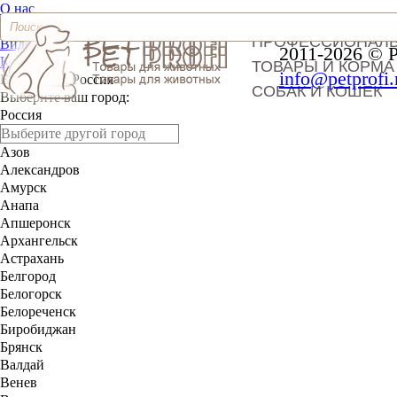
О нас
Доставка и оплата
ПРОФЕССИОНАЛ
Видео
2011-2026 © 
Контакты
ТОВАРЫ И КОРМА
info@petprofi.
Ваш город:
Россия
СОБАК И КОШЕК
Выберите ваш город:
Россия
Азов
Александров
Амурск
Анапа
Апшеронск
Архангельск
Астрахань
Белгород
Белогорск
Белореченск
Биробиджан
Брянск
Валдай
Венев