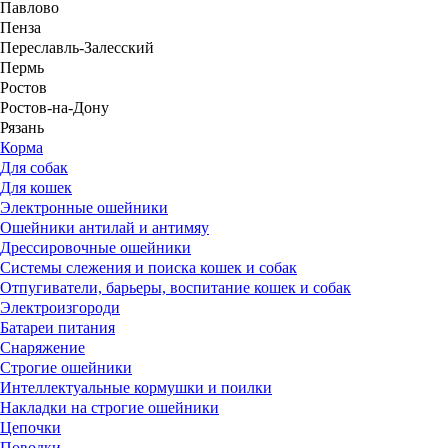
Павлово
Пенза
Переславль-Залесский
Пермь
Ростов
Ростов-на-Дону
Рязань
Корма
Для собак
Для кошек
Электронные ошейники
Ошейники антилай и антимяу
Дрессировочные ошейники
Системы слежения и поиска кошек и собак
Отпугиватели, барьеры, воспитание кошек и собак
Электроизгороди
Батареи питания
Снаряжение
Строгие ошейники
Интеллектуальные кормушки и поилки
Накладки на строгие ошейники
Цепочки
Поводки