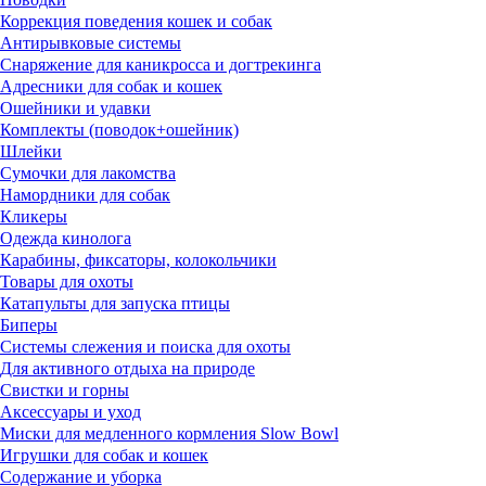
Коррекция поведения кошек и собак
Антирывковые системы
Снаряжение для каникросса и догтрекинга
Адресники для собак и кошек
Ошейники и удавки
Комплекты (поводок+ошейник)
Шлейки
Сумочки для лакомства
Намордники для собак
Кликеры
Одежда кинолога
Карабины, фиксаторы, колокольчики
Товары для охоты
Катапульты для запуска птицы
Биперы
Системы слежения и поиска для охоты
Для активного отдыха на природе
Свистки и горны
Аксессуары и уход
Миски для медленного кормления Slow Bowl
Игрушки для собак и кошек
Содержание и уборка