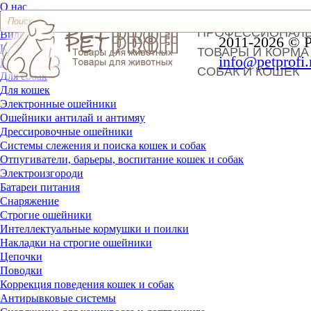
О нас
Доставка и оплата
ПРОФЕССИОНАЛ
Видео
2011-2026 © 
Контакты
ТОВАРЫ И КОРМА
info@petprofi.
Корма
СОБАК И КОШЕК
Для собак
Для кошек
Электронные ошейники
Ошейники антилай и антимяу
Дрессировочные ошейники
Системы слежения и поиска кошек и собак
Отпугиватели, барьеры, воспитание кошек и собак
Электроизгороди
Батареи питания
Снаряжение
Строгие ошейники
Интеллектуальные кормушки и поилки
Накладки на строгие ошейники
Цепочки
Поводки
Коррекция поведения кошек и собак
Антирывковые системы