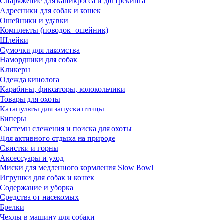
Снаряжение для каникросса и догтрекинга
Адресники для собак и кошек
Ошейники и удавки
Комплекты (поводок+ошейник)
Шлейки
Сумочки для лакомства
Намордники для собак
Кликеры
Одежда кинолога
Карабины, фиксаторы, колокольчики
Товары для охоты
Катапульты для запуска птицы
Биперы
Системы слежения и поиска для охоты
Для активного отдыха на природе
Свистки и горны
Аксессуары и уход
Миски для медленного кормления Slow Bowl
Игрушки для собак и кошек
Содержание и уборка
Средства от насекомых
Брелки
Чехлы в машину для собаки