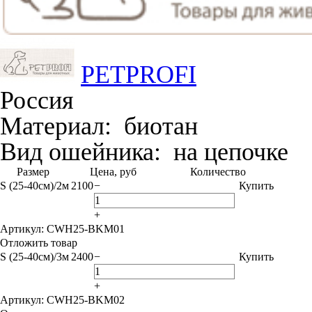
PETPROFI
Россия
Материал:
биотан
Вид ошейника:
на цепочке
Размер
Цена, руб
Количество
S (25-40см)/2м
2100
−
Купить
+
Артикул: CWH25-BKM01
Отложить товар
S (25-40см)/3м
2400
−
Купить
+
Артикул: CWH25-BKM02