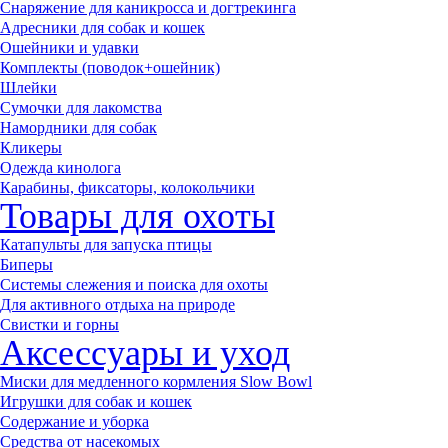
Снаряжение для каникросса и догтрекинга
Адресники для собак и кошек
Ошейники и удавки
Комплекты (поводок+ошейник)
Шлейки
Сумочки для лакомства
Намордники для собак
Кликеры
Одежда кинолога
Карабины, фиксаторы, колокольчики
Товары для охоты
Катапульты для запуска птицы
Биперы
Системы слежения и поиска для охоты
Для активного отдыха на природе
Свистки и горны
Аксессуары и уход
Миски для медленного кормления Slow Bowl
Игрушки для собак и кошек
Содержание и уборка
Средства от насекомых