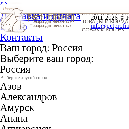
О нас
Доставка и оплата
ПРОФЕССИОНАЛ
2011-2026 © 
ТОВАРЫ И КОРМА
Видео
info@petprofi.
СОБАК И КОШЕК
Контакты
Ваш город:
Россия
Выберите ваш город:
Россия
Азов
Александров
Амурск
Анапа
Апшеронск