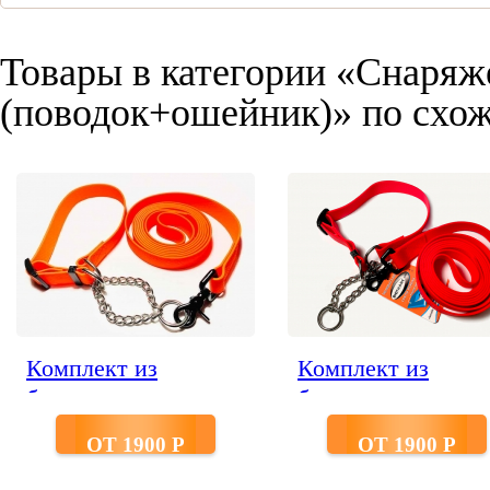
Товары в категории «Снаряж
(поводок+ошейник)» по схож
Комплект из
Комплект из
биотана гриппи
биотана гриппи
шир.25 мм
шир.25 мм красн
ОТ 1900 P
ОТ 1900 P
оранжевый ошейник
ошейник на цепоч