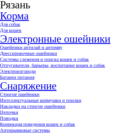
Рязань
Корма
Для собак
Для кошек
Электронные ошейники
Ошейники антилай и антимяу
Дрессировочные ошейники
Системы слежения и поиска кошек и собак
Отпугиватели, барьеры, воспитание кошек и собак
Электроизгороди
Батареи питания
Снаряжение
Строгие ошейники
Интеллектуальные кормушки и поилки
Накладки на строгие ошейники
Цепочки
Поводки
Коррекция поведения кошек и собак
Антирывковые системы