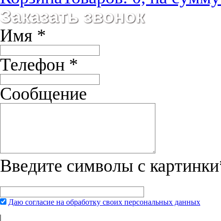
Ирина Тихомирова
Заказать звонок
Корм Canidae действительно хорош, причем понравился и йорку и 
10.10.2013
Имя
*
Алина
Очень довольны купленными ботинками Sprenger. Мой азиат Гре
Телефон
*
Сообщение
Введите символы с картинки
Даю согласие на обработку своих персональных данных