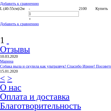
Добавить к сравнению
L (40-55см)/2м
-
2100
Купить
+
Добавить к сравнению
1
Отзывы
10.03.2020
Марина
Собака выла и скулила как ультразвук! Спасибо Ирине! Посовето
15.01.2020
<
>
Ксения
Искали определенный парфорс фирмы Sprenger, дешевле варианта
О нас
27.06.2019
RobertNub
Оплата и доставка
У Вас очень хороший сайт, мне понравилось!
19.05.2019
Благотворительность
Надежда
Купила масло трески первый раз. Работает не хуже лосося. Шерс