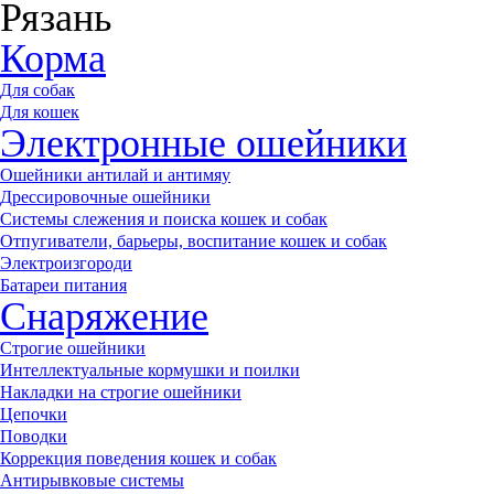
Рязань
Корма
Для собак
Для кошек
Электронные ошейники
Ошейники антилай и антимяу
Дрессировочные ошейники
Системы слежения и поиска кошек и собак
Отпугиватели, барьеры, воспитание кошек и собак
Электроизгороди
Батареи питания
Снаряжение
Строгие ошейники
Интеллектуальные кормушки и поилки
Накладки на строгие ошейники
Цепочки
Поводки
Коррекция поведения кошек и собак
Антирывковые системы