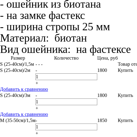
- ошейник из биотана
- на замке фастекс
- ширина стропы 25 мм
Материал:
биотан
Вид ошейника:
на фастексе
Размер
Количество
Цена, руб
S (25-40см)/1,5м
- - -
Товар от
S (25-40см)/2м
-
1800
Купить
+
Добавить к сравнению
S (25-40см)/3м
-
1800
Купить
+
Добавить к сравнению
M (35-50см)/1,5м
-
1850
Купить
+