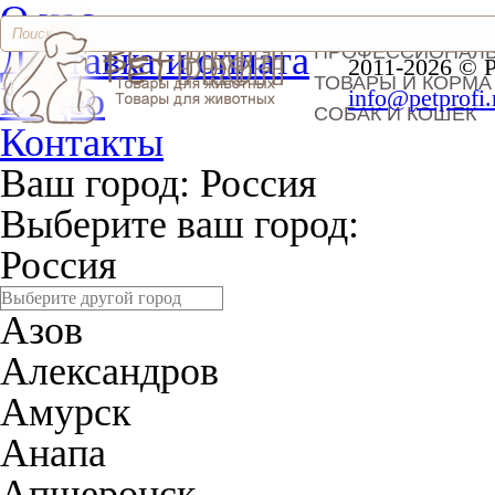
О нас
Доставка и оплата
ПРОФЕССИОНАЛ
2011-2026 © 
ТОВАРЫ И КОРМА
Видео
info@petprofi.
СОБАК И КОШЕК
Контакты
Ваш город:
Россия
Выберите ваш город:
Россия
Азов
Александров
Амурск
Анапа
Апшеронск