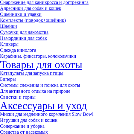
Снаряжение для каникросса и догтрекинга
Адресники для собак и кошек
Ошейники и удавки
Комплекты (поводок+ошейник)
Шлейки
Сумочки для лакомства
Намордники для собак
Кликеры
Одежда кинолога
Карабины, фиксаторы, колокольчики
Товары для охоты
Катапульты для запуска птицы
Биперы
Системы слежения и поиска для охоты
Для активного отдыха на природе
Свистки и горны
Аксессуары и уход
Миски для медленного кормления Slow Bowl
Игрушки для собак и кошек
Содержание и уборка
Средства от насекомых