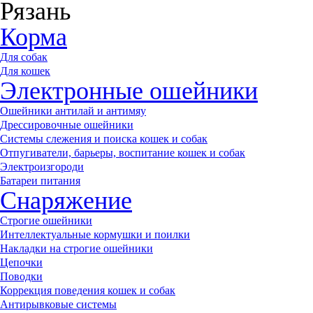
Рязань
Корма
Для собак
Для кошек
Электронные ошейники
Ошейники антилай и антимяу
Дрессировочные ошейники
Системы слежения и поиска кошек и собак
Отпугиватели, барьеры, воспитание кошек и собак
Электроизгороди
Батареи питания
Снаряжение
Строгие ошейники
Интеллектуальные кормушки и поилки
Накладки на строгие ошейники
Цепочки
Поводки
Коррекция поведения кошек и собак
Антирывковые системы