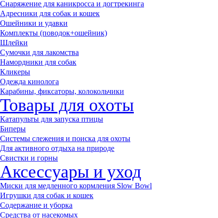
Снаряжение для каникросса и догтрекинга
Адресники для собак и кошек
Ошейники и удавки
Комплекты (поводок+ошейник)
Шлейки
Сумочки для лакомства
Намордники для собак
Кликеры
Одежда кинолога
Карабины, фиксаторы, колокольчики
Товары для охоты
Катапульты для запуска птицы
Биперы
Системы слежения и поиска для охоты
Для активного отдыха на природе
Свистки и горны
Аксессуары и уход
Миски для медленного кормления Slow Bowl
Игрушки для собак и кошек
Содержание и уборка
Средства от насекомых