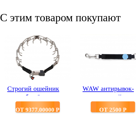
С этим товаром покупают
Строгий ошейник
WAW антирывок-
для собак Sprenger
потяг черный раз
из нержавеющей
M
ОТ 9377.00000 P
ОТ 2500 P
стали на замке с 1-м
кольцом звено 3,2
мм