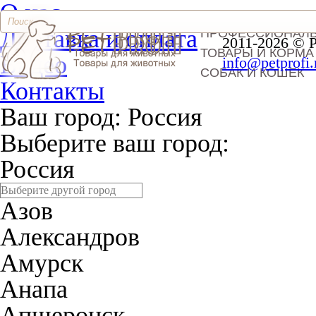
О нас
Доставка и оплата
ПРОФЕССИОНАЛ
2011-2026 © 
ТОВАРЫ И КОРМА
Видео
info@petprofi.
СОБАК И КОШЕК
Контакты
Ваш город:
Россия
Выберите ваш город:
Россия
Азов
Александров
Амурск
Анапа
Апшеронск