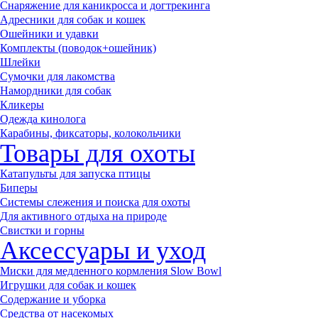
Снаряжение для каникросса и догтрекинга
Адресники для собак и кошек
Ошейники и удавки
Комплекты (поводок+ошейник)
Шлейки
Сумочки для лакомства
Намордники для собак
Кликеры
Одежда кинолога
Карабины, фиксаторы, колокольчики
Товары для охоты
Катапульты для запуска птицы
Биперы
Системы слежения и поиска для охоты
Для активного отдыха на природе
Свистки и горны
Аксессуары и уход
Миски для медленного кормления Slow Bowl
Игрушки для собак и кошек
Содержание и уборка
Средства от насекомых