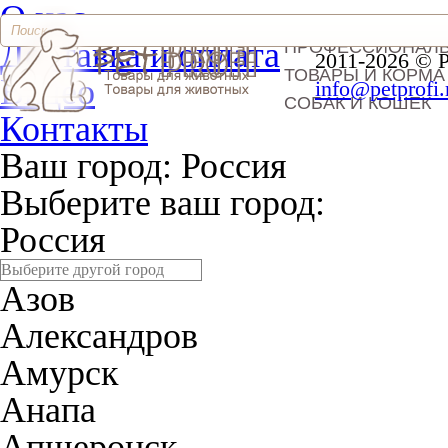
О нас
Доставка и оплата
ПРОФЕССИОНАЛ
2011-2026 © 
ТОВАРЫ И КОРМА
Видео
info@petprofi.
СОБАК И КОШЕК
Контакты
Ваш город:
Россия
Выберите ваш город:
Россия
Азов
Александров
Амурск
Анапа
Апшеронск