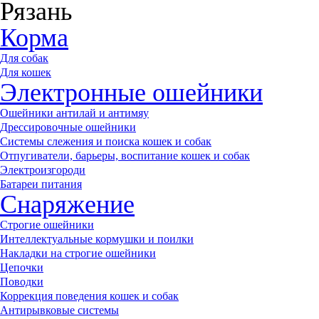
Рязань
Корма
Для собак
Для кошек
Электронные ошейники
Ошейники антилай и антимяу
Дрессировочные ошейники
Системы слежения и поиска кошек и собак
Отпугиватели, барьеры, воспитание кошек и собак
Электроизгороди
Батареи питания
Снаряжение
Строгие ошейники
Интеллектуальные кормушки и поилки
Накладки на строгие ошейники
Цепочки
Поводки
Коррекция поведения кошек и собак
Антирывковые системы