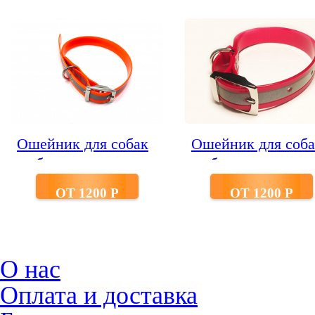
Ошейник для собак
Ошейник для соба
из биотана со
из биотана со
светоотр.полосой
светоотр.полосой
ОТ 1200 P
ОТ 1200 P
шир.25 мм
шир.25 мм красн
оранжевый
О нас
Оплата и доставка