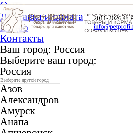
О нас
Доставка и оплата
ПРОФЕССИОНАЛ
2011-2026 © 
ТОВАРЫ И КОРМА
Видео
info@petprofi.
СОБАК И КОШЕК
Контакты
Ваш город:
Россия
Выберите ваш город:
Россия
Азов
Александров
Амурск
Анапа
Апшеронск