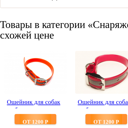
Товары в категории «Снаряж
схожей цене
Ошейник для собак
Ошейник для соба
из биотана со
из биотана со
светоотр.полосой
светоотр.полосой
ОТ 1200 P
ОТ 1200 P
шир.25 мм
шир.25 мм красн