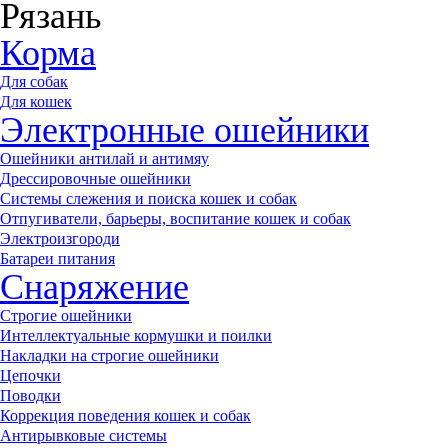
Рязань
Корма
Для собак
Для кошек
Электронные ошейники
Ошейники антилай и антимяу
Дрессировочные ошейники
Системы слежения и поиска кошек и собак
Отпугиватели, барьеры, воспитание кошек и собак
Электроизгороди
Батареи питания
Снаряжение
Строгие ошейники
Интеллектуальные кормушки и поилки
Накладки на строгие ошейники
Цепочки
Поводки
Коррекция поведения кошек и собак
Антирывковые системы