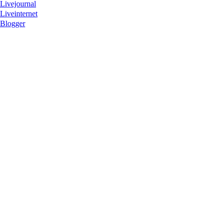
Livejournal
Liveinternet
Blogger