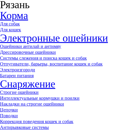
Рязань
Корма
Для собак
Для кошек
Электронные ошейники
Ошейники антилай и антимяу
Дрессировочные ошейники
Системы слежения и поиска кошек и собак
Отпугиватели, барьеры, воспитание кошек и собак
Электроизгороди
Батареи питания
Снаряжение
Строгие ошейники
Интеллектуальные кормушки и поилки
Накладки на строгие ошейники
Цепочки
Поводки
Коррекция поведения кошек и собак
Антирывковые системы