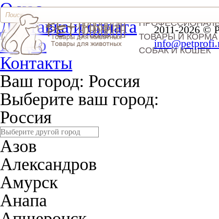
О нас
Доставка и оплата
ПРОФЕССИОНАЛ
2011-2026 © 
ТОВАРЫ И КОРМА
Видео
info@petprofi.
СОБАК И КОШЕК
Контакты
Ваш город:
Россия
Выберите ваш город:
Россия
Азов
Александров
Амурск
Анапа
Апшеронск