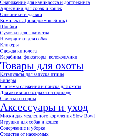
Снаряжение для каникросса и догтрекинга
Адресники для собак и кошек
Ошейники и удавки
Комплекты (поводок+ошейник)
Шлейки
Сумочки для лакомства
Намордники для собак
Кликеры
Одежда кинолога
Карабины, фиксаторы, колокольчики
Товары для охоты
Катапульты для запуска птицы
Биперы
Системы слежения и поиска для охоты
Для активного отдыха на природе
Свистки и горны
Аксессуары и уход
Миски для медленного кормления Slow Bowl
Игрушки для собак и кошек
Содержание и уборка
Средства от насекомых