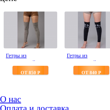
Гетры из
Гетры из
монгольской шерсти
монгольской шерс
серые
черные с рисунко
ОТ 850 P
ОТ 840 P
О нас
Оплата и доставка