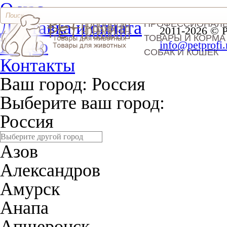
О нас
Доставка и оплата
ПРОФЕССИОНАЛ
2011-2026 © 
ТОВАРЫ И КОРМА
Видео
info@petprofi.
СОБАК И КОШЕК
Контакты
Ваш город:
Россия
Выберите ваш город:
Россия
Азов
Александров
Амурск
Анапа
Апшеронск