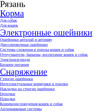
Рязань
Корма
Для собак
Для кошек
Электронные ошейники
Ошейники антилай и антимяу
Дрессировочные ошейники
Системы слежения и поиска кошек и собак
Отпугиватели, барьеры, воспитание кошек и собак
Электроизгороди
Батареи питания
Снаряжение
Строгие ошейники
Интеллектуальные кормушки и поилки
Накладки на строгие ошейники
Цепочки
Поводки
Коррекция поведения кошек и собак
Антирывковые системы