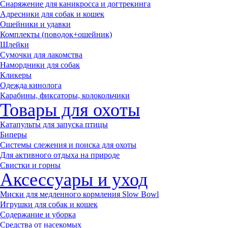
Снаряжение для каникросса и догтрекинга
Адресники для собак и кошек
Ошейники и удавки
Комплекты (поводок+ошейник)
Шлейки
Сумочки для лакомства
Намордники для собак
Кликеры
Одежда кинолога
Карабины, фиксаторы, колокольчики
Товары для охоты
Катапульты для запуска птицы
Биперы
Системы слежения и поиска для охоты
Для активного отдыха на природе
Свистки и горны
Аксессуары и уход
Миски для медленного кормления Slow Bowl
Игрушки для собак и кошек
Содержание и уборка
Средства от насекомых