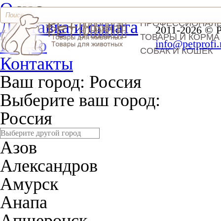
О нас
Доставка и оплата
ПРОФЕССИОНАЛ
2011-2026 © 
ТОВАРЫ И КОРМА
Видео
info@petprofi.
СОБАК И КОШЕК
Контакты
Ваш город:
Россия
Выберите ваш город:
Россия
Азов
Александров
Амурск
Анапа
Апшеронск