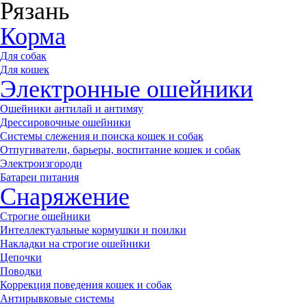
Рязань
Корма
Для собак
Для кошек
Электронные ошейники
Ошейники антилай и антимяу
Дрессировочные ошейники
Системы слежения и поиска кошек и собак
Отпугиватели, барьеры, воспитание кошек и собак
Электроизгороди
Батареи питания
Снаряжение
Строгие ошейники
Интеллектуальные кормушки и поилки
Накладки на строгие ошейники
Цепочки
Поводки
Коррекция поведения кошек и собак
Антирывковые системы