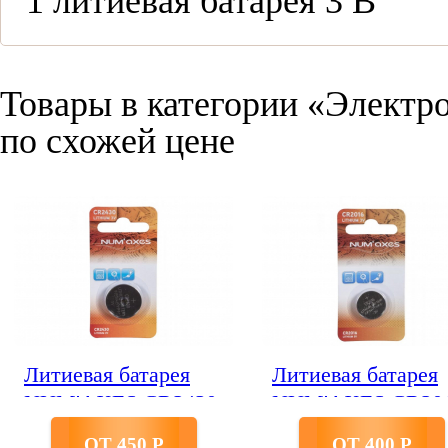
1 литиевая батарея 3 В
Товары в категории «Электр
по схожей цене
Литиевая батарея
Литиевая батарея
NUM'AXES CR2430
NUM'AXES CR20
в блистере
в блистере
ОТ 450 P
ОТ 400 P