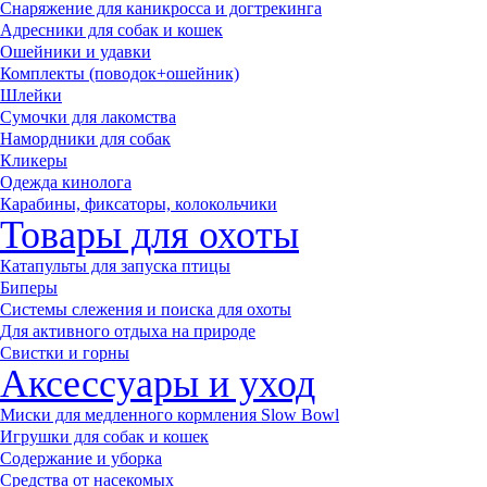
Снаряжение для каникросса и догтрекинга
Адресники для собак и кошек
Ошейники и удавки
Комплекты (поводок+ошейник)
Шлейки
Сумочки для лакомства
Намордники для собак
Кликеры
Одежда кинолога
Карабины, фиксаторы, колокольчики
Товары для охоты
Катапульты для запуска птицы
Биперы
Системы слежения и поиска для охоты
Для активного отдыха на природе
Свистки и горны
Аксессуары и уход
Миски для медленного кормления Slow Bowl
Игрушки для собак и кошек
Содержание и уборка
Средства от насекомых