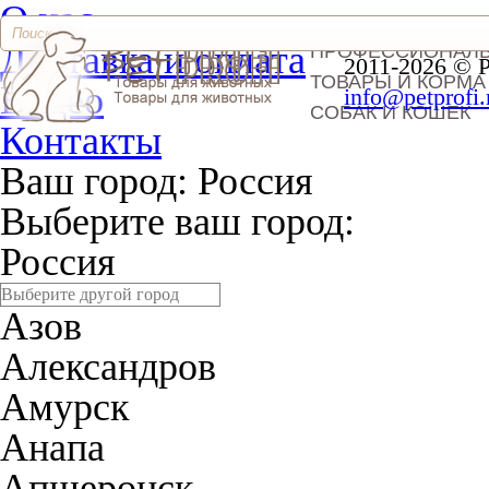
О нас
Доставка и оплата
ПРОФЕССИОНАЛ
2011-2026 © 
ТОВАРЫ И КОРМА
Видео
info@petprofi.
СОБАК И КОШЕК
Контакты
Ваш город:
Россия
Выберите ваш город:
Россия
Азов
Александров
Амурск
Анапа
Апшеронск