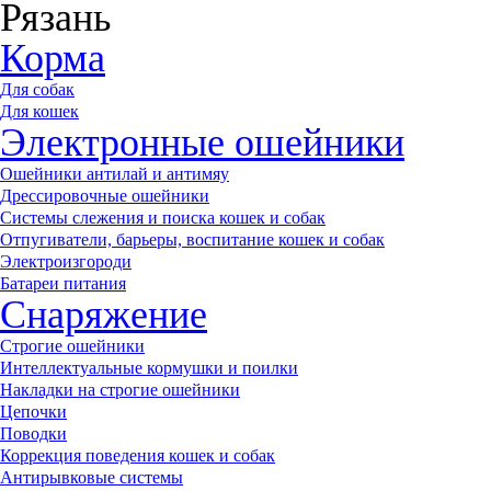
Рязань
Корма
Для собак
Для кошек
Электронные ошейники
Ошейники антилай и антимяу
Дрессировочные ошейники
Системы слежения и поиска кошек и собак
Отпугиватели, барьеры, воспитание кошек и собак
Электроизгороди
Батареи питания
Снаряжение
Строгие ошейники
Интеллектуальные кормушки и поилки
Накладки на строгие ошейники
Цепочки
Поводки
Коррекция поведения кошек и собак
Антирывковые системы