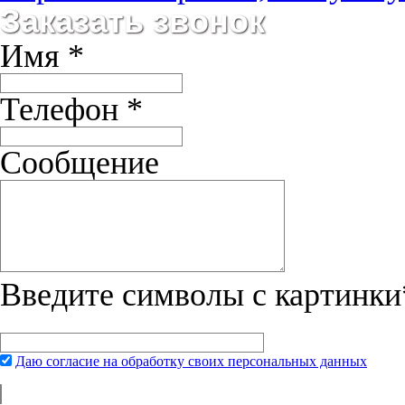
Ирина Тихомирова
Заказать звонок
Корм Canidae действительно хорош, причем понравился и йорку и 
10.10.2013
Имя
*
Алина
Очень довольны купленными ботинками Sprenger. Мой азиат Гре
Телефон
*
Сообщение
Введите символы с картинки
Даю согласие на обработку своих персональных данных