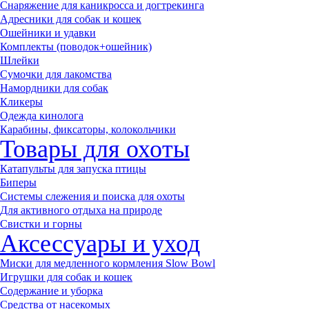
Снаряжение для каникросса и догтрекинга
Адресники для собак и кошек
Ошейники и удавки
Комплекты (поводок+ошейник)
Шлейки
Сумочки для лакомства
Намордники для собак
Кликеры
Одежда кинолога
Карабины, фиксаторы, колокольчики
Товары для охоты
Катапульты для запуска птицы
Биперы
Системы слежения и поиска для охоты
Для активного отдыха на природе
Свистки и горны
Аксессуары и уход
Миски для медленного кормления Slow Bowl
Игрушки для собак и кошек
Содержание и уборка
Средства от насекомых