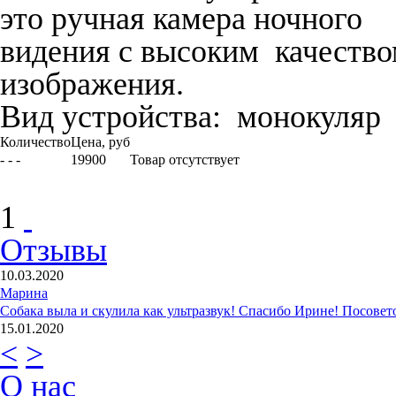
это ручная камера ночного
видения с высоким качеств
изображения.
Вид устройства:
монокуляр
Количество
Цена, руб
- - -
19900
Товар отсутствует
1
Отзывы
10.03.2020
Марина
Собака выла и скулила как ультразвук! Спасибо Ирине! Посовето
15.01.2020
<
>
Ксения
Искали определенный парфорс фирмы Sprenger, дешевле варианта
О нас
27.06.2019