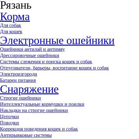
Рязань
Корма
Для собак
Для кошек
Электронные ошейники
Ошейники антилай и антимяу
Дрессировочные ошейники
Системы слежения и поиска кошек и собак
Отпугиватели, барьеры, воспитание кошек и собак
Электроизгороди
Батареи питания
Снаряжение
Строгие ошейники
Интеллектуальные кормушки и поилки
Накладки на строгие ошейники
Цепочки
Поводки
Коррекция поведения кошек и собак
Антирывковые системы