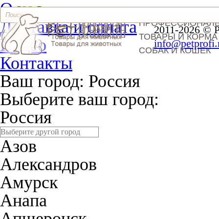
О нас
Доставка и оплата
ПРОФЕССИОНАЛ
2011-2026 © 
ТОВАРЫ И КОРМА
Видео
info@petprofi.
СОБАК И КОШЕК
Контакты
Ваш город:
Россия
Выберите ваш город:
Россия
Азов
Александров
Амурск
Анапа
Апшеронск